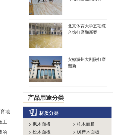
北京体育大学五项综
合馆打磨翻新案
安徽滁州大剧院打磨
翻新
产品用途分类
体育地
材质分类
板工
>
枫木面板
>
柞木面板
成的
>
松木面板
>
枫桦木面板