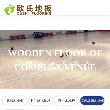
欧氏地板
>
场馆用途
>
综合场馆木地板
WOODEN FLOOR OF
综
合
场
馆
木
地
COMPLEX VENUE
板
篮球木地板
羽毛球木地板
舞台木地板
综合场馆木地板