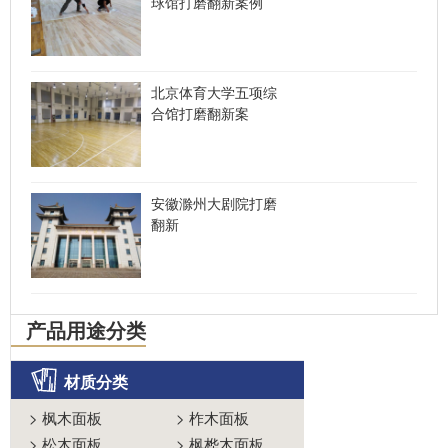
球馆打磨翻新案例
北京体育大学五项综
合馆打磨翻新案
安徽滁州大剧院打磨
翻新
产品用途分类
材质分类
>
枫木面板
>
柞木面板
>
松木面板
>
枫桦木面板