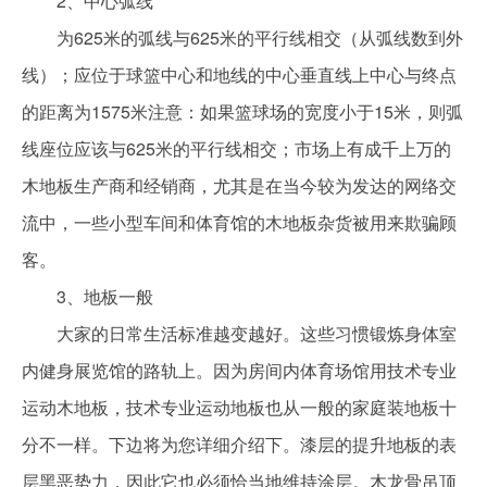
2、中心弧线
为625米的弧线与625米的平行线相交（从弧线数到外
线）；应位于球篮中心和地线的中心垂直线上中心与终点
的距离为1575米注意：如果篮球场的宽度小于15米，则弧
线座位应该与625米的平行线相交；市场上有成千上万的
木地板生产商和经销商，尤其是在当今较为发达的网络交
流中，一些小型车间和体育馆的木地板杂货被用来欺骗顾
客。
3、地板一般
大家的日常生活标准越变越好。这些习惯锻炼身体室
内健身展览馆的路轨上。因为房间内体育场馆用技术专业
运动木地板，技术专业运动地板也从一般的家庭装地板十
分不一样。下边将为您详细介绍下。漆层的提升地板的表
层黑恶势力，因此它也必须恰当地维持涂层。木龙骨吊顶