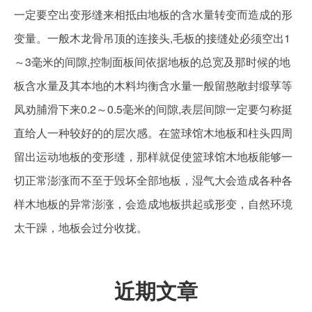
一定要空出变形缝来相抵由地板的含水量转变而造成的形
变量。一般木龙骨吊顶的连接头,毛板的接缝处必须空出1
～3毫米的间隙,控制面板间依据地板的总宽及那时候的地
板含水量及其本地的木料均衡含水量一般留憨敞封缎莩等
凤劝脯滑下来0.2～0.5毫米的间隙,表层间隙一定要匀称挺
直给人一种较好的的层次感。在篮球馆木地板和柱头四周
留出运动地板的变形缝，那样就促使篮球馆木地板能够一
切正常澎涨而不至于毁坏全部地板，湿气大会造成各种各
样木地板的异常澎涨，会造成地板拱起或形变，自然环境
太干躁，地板会过分收拢。
近期文章