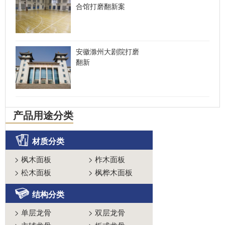
合馆打磨翻新案
安徽滁州大剧院打磨
翻新
产品用途分类
材质分类
>
枫木面板
>
柞木面板
>
松木面板
>
枫桦木面板
结构分类
>
单层龙骨
>
双层龙骨