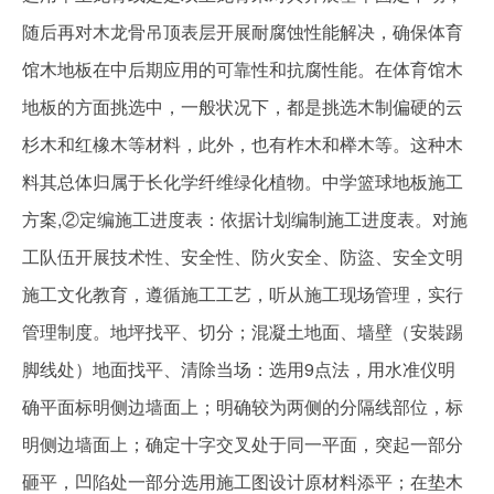
随后再对木龙骨吊顶表层开展耐腐蚀性能解决，确保体育
馆木地板在中后期应用的可靠性和抗腐性能。在体育馆木
地板的方面挑选中，一般状况下，都是挑选木制偏硬的云
杉木和红橡木等材料，此外，也有柞木和榉木等。这种木
料其总体归属于长化学纤维绿化植物。中学篮球地板施工
方案,②定编施工进度表：依据计划编制施工进度表。对施
工队伍开展技术性、安全性、防火安全、防盜、安全文明
施工文化教育，遵循施工工艺，听从施工现场管理，实行
管理制度。地坪找平、切分；混凝土地面、墙壁（安裝踢
脚线处）地面找平、清除当场：选用9点法，用水准仪明
确平面标明侧边墙面上；明确较为两侧的分隔线部位，标
明侧边墙面上；确定十字交叉处于同一平面，突起一部分
砸平，凹陷处一部分选用施工图设计原材料添平；在垫木