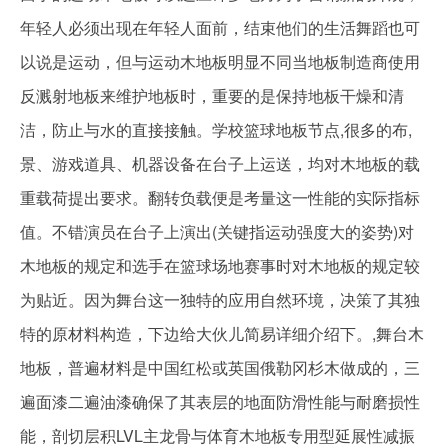
年轻人必须出现在年轻人面前，结束他们的生活舞蹈也可
以说是运动，但与运动木地板明显不同当地板制造商使用
反溅射地板来维护地板时，重要的是保持地板干燥和清
洁，防止与水的直接接触。学校篮球地板节点,很多的布,
景、游戏道具、机器设备在台子上运送，均对木地板的载
重载荷提出要求。翻转负载便是考量这一性能的实际指标
值。不错演员在台子上演出(关键指运动强度大的姿势)对
木地板的规定和选手在篮球场地赛事时对木地板的规定较
为贴近。因为舞台这一独特的应用自然环境，决策了其独
特的原材料构造，下边给大伙儿简易详细介绍下。,舞台木
地板，普遍材料是中国红松或英国俄勒冈杉木做成的，三
遍面漆二遍油漆确保了其表层的地面防滑性能与耐磨损性
能，剖切层积LVL主龙骨与体育木地板专用型延展性减振