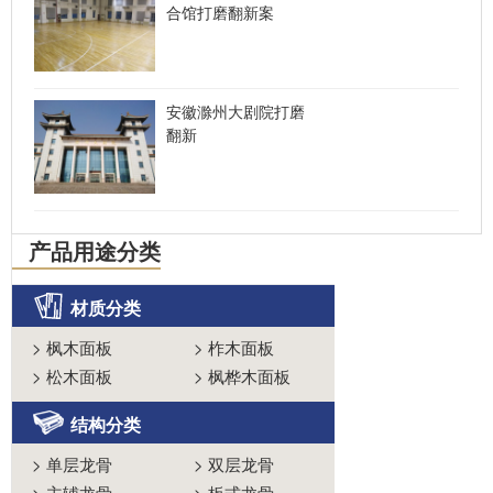
合馆打磨翻新案
安徽滁州大剧院打磨
翻新
产品用途分类
材质分类
>
枫木面板
>
柞木面板
>
松木面板
>
枫桦木面板
结构分类
>
单层龙骨
>
双层龙骨
>
主辅龙骨
>
板式龙骨