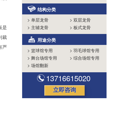
结构分类
>
单层龙骨
>
双层龙骨
板是
>
主辅龙骨
>
板式龙骨
到裁
用途分类
有严
>
篮球馆专用
>
羽毛球馆专用
>
舞台场馆专用
>
综合场馆专用
>
场馆翻新
13716615020
立即咨询