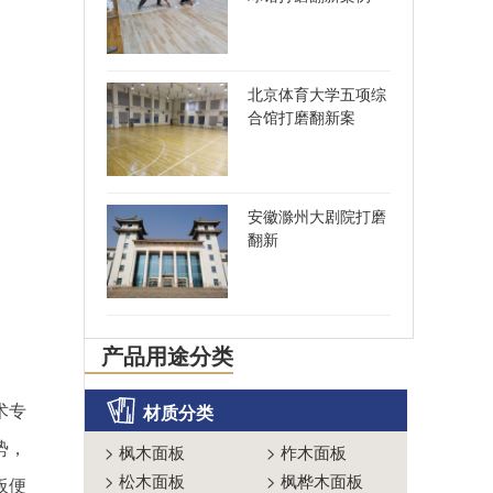
北京体育大学五项综
合馆打磨翻新案
安徽滁州大剧院打磨
翻新
产品用途分类
术专
材质分类
势，
>
枫木面板
>
柞木面板
>
松木面板
>
枫桦木面板
板便