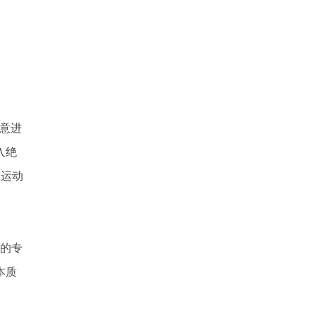
意进
入绝
球运动
的专
本质
。