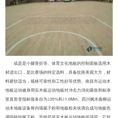
或是是小腿骨折等。体育文化地板的控制面板选用木
材进出口，是比赛场的特定选料，具备纹路美观大方，材
料硬软适当，规格可靠性和工性好等优势。南昌市运动木
地板运动健身用实木板运动地板对冲击力消化吸收和标准
竖直形变指标值各自为≥35%和≥1.0Mm。四川枫水曲柳运
动木地板设备将内墙腻子粉和地板粉末状调合成与地板色
调同样的腻子粉。平稳层是实木板运动地板的顶层，它对