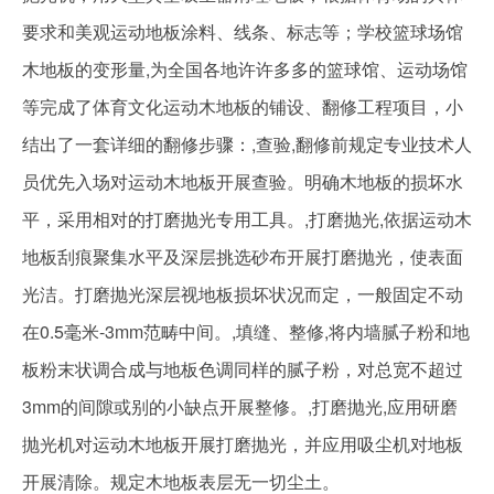
要求和美观运动地板涂料、线条、标志等；学校篮球场馆
木地板的变形量,为全国各地许许多多的篮球馆、运动场馆
等完成了体育文化运动木地板的铺设、翻修工程项目，小
结出了一套详细的翻修步骤：,查验,翻修前规定专业技术人
员优先入场对运动木地板开展查验。明确木地板的损坏水
平，采用相对的打磨抛光专用工具。,打磨抛光,依据运动木
地板刮痕聚集水平及深层挑选砂布开展打磨抛光，使表面
光洁。打磨抛光深层视地板损坏状况而定，一般固定不动
在0.5毫米-3mm范畴中间。,填缝、整修,将内墙腻子粉和地
板粉末状调合成与地板色调同样的腻子粉，对总宽不超过
3mm的间隙或别的小缺点开展整修。,打磨抛光,应用研磨
抛光机对运动木地板开展打磨抛光，并应用吸尘机对地板
开展清除。规定木地板表层无一切尘土。