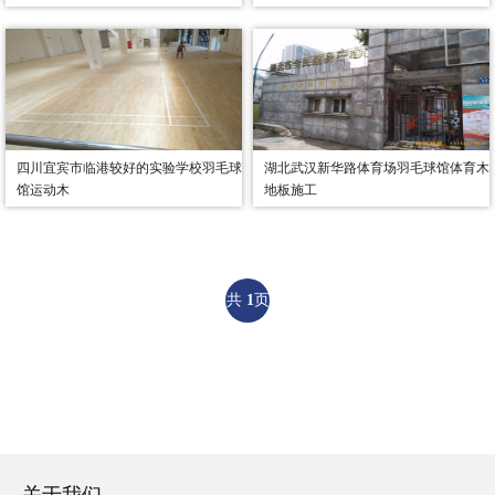
四川宜宾市临港较好的实验学校羽毛球
湖北武汉新华路体育场羽毛球馆体育木
馆运动木
地板施工
共
1
页
8
条记
录
关于我们