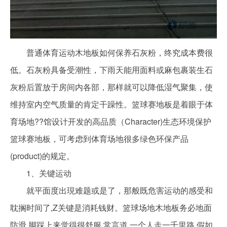
普通体育运动木地板如何保养石灰粉，终究成本费很
低。石灰粉具备受潮性，下雨天能用面料或麻包裹装生石
灰粉后置放于房间内各部，那样就可以降低湿气聚集，使
维持室内空气质量的肯定干躁性。篮球赛地板是着眼于体
育场地??馆设计开发的高品质（Character)生态环境保护
篮球赛地板，可考虑到体育场地很多绿色环保产品
(product)的规定。
1、关键运动
就平面度出現难题或是了，那般既危害运动的感受和
耽搁时间了,Z关键是消耗钱财。篮球场地木地板务必地面
防滑,脚踩上来觉得很舒服.常言道,一个人走一千里路,假如