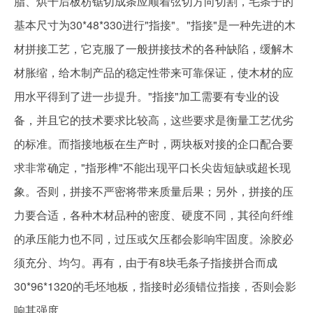
脂、烘干后板枋锯切成条应顺着弦切方向切割，毛条子的
基本尺寸为30*48*330进行"指接"。"指接"是一种先进的木
材拼接工艺，它克服了一般拼接技术的各种缺陷，缓解木
材胀缩，给木制产品的稳定性带来可靠保证，使木材的应
用水平得到了进一步提升。"指接"加工需要有专业的设
备，并且它的技术要求比较高，这些要求是衡量工艺优劣
的标准。而指接地板在生产时，两块板对接的企口配合要
求非常确定，"指形榫"不能出现平口长尖齿短缺或超长现
象。否则，拼接不严密将带来质量后果；另外，拼接的压
力要合适，各种木材品种的密度、硬度不同，其径向纤维
的承压能力也不同，过压或欠压都会影响牢固度。涂胶必
须充分、均匀。再有，由于有8块毛条子指接拼合而成
30*96*1320的毛坯地板，指接时必须错位指接，否则会影
响其强度。