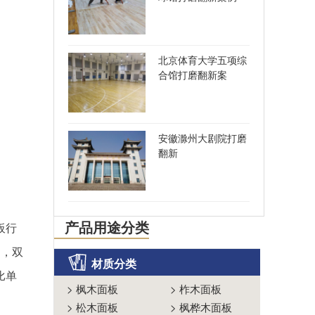
北京体育大学五项综
合馆打磨翻新案
安徽滁州大剧院打磨
翻新
产品用途分类
板行
1，双
材质分类
比单
>
枫木面板
>
柞木面板
>
松木面板
>
枫桦木面板