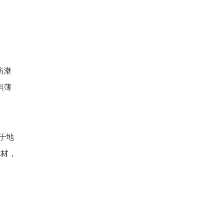
防潮
料薄
于地
木材，