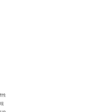
磨性
现
板的